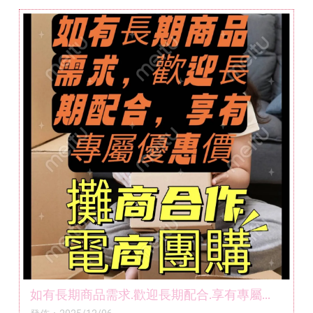
✔ 多量另有優惠
如有長期商品需求.歡迎長期配合.享有專屬優
惠價.